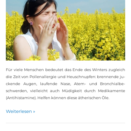
Für vie­le Men­schen be­deu­tet das En­de des Win­ters zu­gleich
die Zeit von Pol­len­all­er­gie und Heu­schnup­fen: bren­nen­de ju­
cken­de Au­gen, lau­fen­de Na­se, Atem- und Bron­chi­al­be­
schwer­den, viel­leicht auch Mü­dig­keit durch Me­di­ka­men­te
(An­ti­hist­ami­ne). Hel­fen kön­nen die­se äthe­ri­schen Öle.
Wei­ter­le­sen »