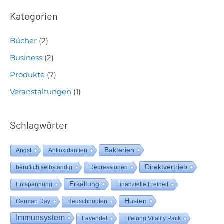
Kategorien
Bücher
(2)
Business
(2)
Produkte
(7)
Veranstaltungen
(1)
Schlagwörter
Bakterien
Angst
Antioxidantien
Direktvertrieb
beruflich selbständig
Depressionen
Erkältung
Entspannung
Finanzielle Freiheit
Husten
German Day
Heuschnupfen
Immunsystem
Lavendel
Lifelong Vitality Pack