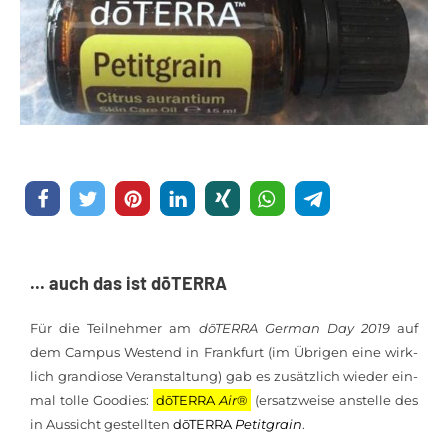
... auch das ist dōTERRA
Für die Teil­neh­mer am
dōTERRA Ger­man Day 2019
auf
dem Cam­pus West­end in Frank­furt (im Üb­ri­gen eine wirk­
lich gran­dio­se Ver­an­stal­tung) gab es zu­sätz­lich wie­der ein­
mal tol­le Goo­dies:
dōTERRA
Air
®
(er­satz­wei­se an­stel­le des
in Aus­sicht ge­stell­ten
dōTERRA
Pe­tit­grain
.