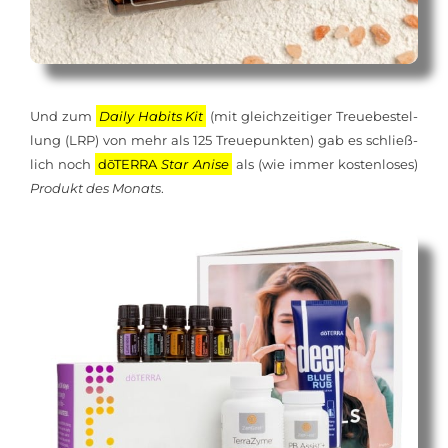
Und zum
Dai­ly Ha­bits Kit
(mit gleich­zei­ti­ger Treue­bestel­
lung (LRP) von mehr als 125 Treue­punk­ten) gab es schließ­
lich noch
dōTERRA
Star Anise
als (wie im­mer kos­ten­lo­ses)
Pro­dukt des Mo­nats
.