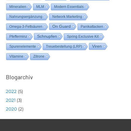
Mineralien
MLM
Modern Essentials
Nahrungsergänzung
Network Marketing
On Guard
Omega-3-Fettsäuren
Panikattacken
Schnupfen
Pfefferminz
Spring Exclusive Kit
Viren
Spurenelemente
Treuebestellung (LRP)
Vitamine
Zitrone
Blogarchiv
2022
(
5
)
2021
(
3
)
2020
(
2
)