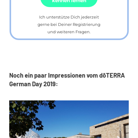
ken­nen ler­nen
Ich un­ter­stüt­ze Dich je­der­zeit
ger­ne bei Dei­ner Re­gis­trie­rung
und wei­te­ren Fra­gen.
Noch ein paar Impressionen vom dōTERRA
German Day 2019: