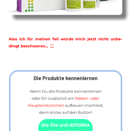
Al­so ich für mei­nen Teil wür­de mich jetzt nicht un­be­
dingt be­schwe­ren...
Die Produkte kennenlernen
Wenn Du die Pro­duk­te ken­nen­ler­nen
oder Dir zu­sätz­lich ein
Neben- oder
Haupt­ein­kom­men
auf­bau­en möch­test,
dann kli­cke auf den But­ton!
Die Öle und dōTERRA