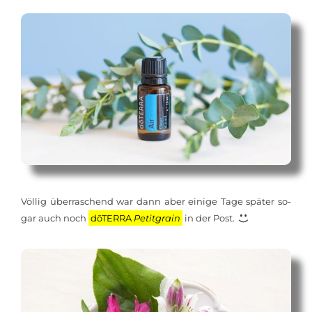
Völ­lig über­ra­schend war dann aber ei­ni­ge Ta­ge spä­ter so­
gar auch noch
dōTERRA
Pe­tit­grain
in der Post.