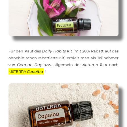
Für den Kauf des
Dai­ly Ha­bits Kit
(mit 20% Ra­batt auf das
oh­ne­hin schon ra­bat­tier­te Kit) er­hielt man als Teil­neh­mer
von
Ger­man Day
bzw. all­ge­mein der
Autumn Tour
noch
dōTERRA
Co­pa­i­ba
!