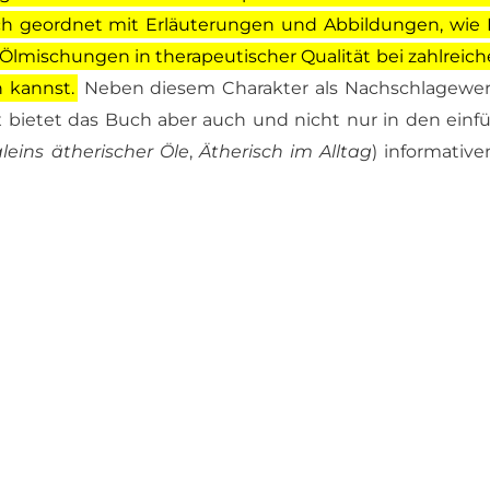
ch ge­ord­net mit Er­läu­te­run­gen und Ab­bil­dun­gen, wie 
l­mi­schun­gen in the­ra­peu­ti­scher Qua­li­tät bei zahl­rei­c
n kannst.
Neben die­sem Cha­rak­ter als Nach­schla­ge­we
x bie­tet das Buch aber auch und nicht nur in den ein­fü
­eins äthe­ri­scher Öle
,
Äthe­risch im All­tag
) in­for­ma­ti­