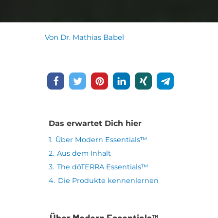
Von
Dr. Mathias Babel
Das er­war­tet Dich hier
1.
Über Mo­dern Es­sen­ti­als™
2.
Aus dem In­halt
3.
The dōTERRA Es­sen­ti­als™
4.
Die Pro­duk­te ken­nen­ler­nen