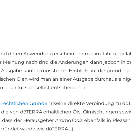
 und de­ren An­wen­dung er­scheint ein­mal im Jahr un­ge­fä
­ner Mei­nung nach sind die Än­de­run­gen dann je­doch in d
Aus­ga­be kau­fen müss­te. Im Hin­blick auf die grund­le­g
ri­schen Ölen wird man an ei­ner Aus­ga­be durch­aus ei­ni­
 je­der für sich selbst ent­schei­den...)
i­recht­li­chen Grün­den
) kei­ne di­rek­te Ver­bin­dung zu d
h die von dōTERRA er­hält­li­chen Öle, Öl­mi­schun­gen so­w
in, dass der Her­aus­ge­ber
Aro­ma­Tools
eben­falls in Plea­san
e­grün­det wur­de wie dōTERRA ...)