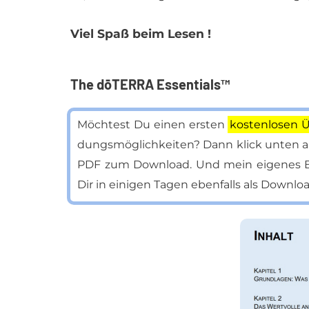
Viel Spaß beim Le­sen !
The dōTERRA Essentials™
Möch­test Du ei­nen ers­ten
kos­ten­lo­sen 
dungs­mög­lich­kei­ten? Dann klick un­ten a
PDF zum Down­load. Und mein ei­ge­nes Book
Dir in ei­ni­gen Ta­gen eben­falls als Down­lo