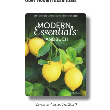
Über Modern Essentials™
(Zwölf­te Aus­ga­be, 2021)