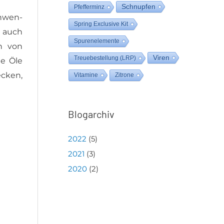
Schnupfen
Pfefferminz
An­wen­
Spring Exclusive Kit
nd auch
Spurenelemente
en von
Viren
Treuebestellung (LRP)
he Öle
e­cken,
Vitamine
Zitrone
Blogarchiv
2022
(
5
)
2021
(
3
)
2020
(
2
)