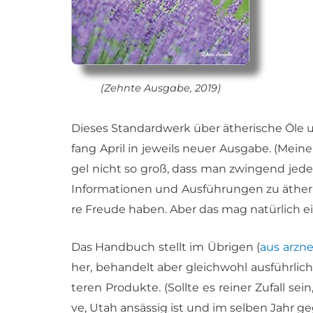
(Zehn­te Aus­ga­be, 2019)
Die­ses Stan­dard­werk über äthe­ri­sche Öle
fang April in je­weils neu­er Aus­ga­be. (Mei
gel nicht so groß, dass man zwin­gend je­de 
In­for­ma­tio­nen und Aus­füh­run­gen zu äthe­
re Freu­de ha­ben. Aber das mag na­tür­lich ein
Das Hand­buch stellt im Üb­ri­gen (
aus arz­ne
her, be­han­delt aber gleich­wohl aus­führ­lic
te­ren Pro­duk­te. (Soll­te es rei­ner Zu­fall se
ve, Utah an­säs­sig ist und im sel­ben Jahr g