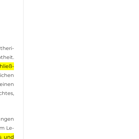
he­ri­
t­heit.
hließ­
i­chen
 ei­nen
ch­tes,
dun­gen
eim Le­
hs und