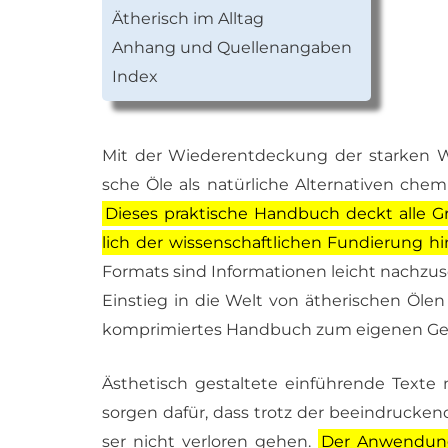
Äthe­risch im All­tag
An­hang und Quel­len­an­ga­ben
In­dex
Mit der Wie­der­ent­de­ckung der star­ken Wi
sche Öle als na­tür­li­che Al­ter­na­ti­ven che
Die­ses prak­ti­sche Hand­buch deckt al­le 
lich der wis­sen­schaft­li­chen Fun­die­rung h
For­mats sind In­for­ma­tio­nen leicht nach­zu­
Ein­stieg in die Welt von äthe­ri­schen Ölen su
kom­pri­mier­tes Hand­buch zum ei­ge­nen Ge­
Äs­the­tisch ge­stal­te­te ein­füh­ren­de Tex­t
sor­gen da­für, dass trotz der be­ein­dru­cken­
ser nicht ver­lo­ren ge­hen.
Der An­wen­dung