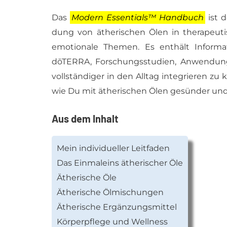
Das
Mo­dern Es­sen­ti­als™ Hand­buch
ist de
dung von äthe­ri­schen Ölen in the­ra­peu­ti­sc
emo­tio­na­le The­men. Es ent­hält In­for­
dōTERRA, For­schungs­stu­di­en, An­wen­dung
voll­stän­di­ger in den All­tag in­te­grie­ren 
wie Du mit äthe­ri­schen Ölen ge­sün­der und n
Aus dem Inhalt
Mein in­di­vi­du­el­ler Leit­fa­den
Das Ein­mal­eins äthe­ri­scher Öle
Äthe­ri­sche Öle
Äthe­ri­sche Öl­mi­schun­gen
Äthe­ri­sche Er­gän­zungs­mit­tel
Kör­per­pfle­ge und Well­ness