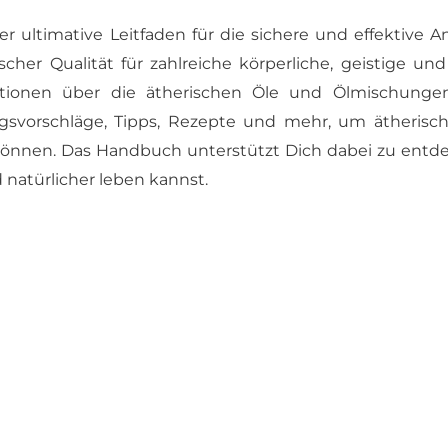
r ul­ti­ma­ti­ve Leit­fa­den für die si­che­re und ef­fek­ti­ve 
her Qua­li­tät für zahl­rei­che kör­per­li­che, geis­ti­ge u
ma­tio­nen über die äthe­ri­schen Öle und Öl­mi­schun­g
s­vor­schlä­ge, Tipps, Re­zep­te und mehr, um äthe­ri­sc
zu kön­nen. Das Hand­buch un­ter­stützt Dich da­bei zu ent­d
a­tür­li­cher le­ben kannst.