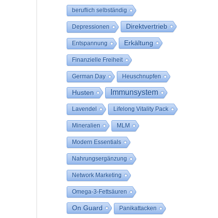
beruflich selbständig
Direktvertrieb
Depressionen
Erkältung
Entspannung
Finanzielle Freiheit
German Day
Heuschnupfen
Immunsystem
Husten
Lavendel
Lifelong Vitality Pack
Mineralien
MLM
Modern Essentials
Nahrungsergänzung
Network Marketing
Omega-3-Fettsäuren
On Guard
Panikattacken