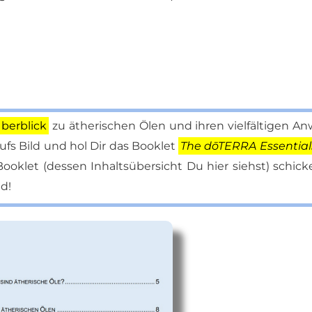
Über­blick
zu äthe­ri­schen Ölen und ih­ren viel­fäl­ti­gen An
ufs Bild und hol Dir das Book­let
The dōTERRA Es­sen­ti­al
­let (des­sen In­halts­über­sicht Du hier siehst) schi­ck
ad!