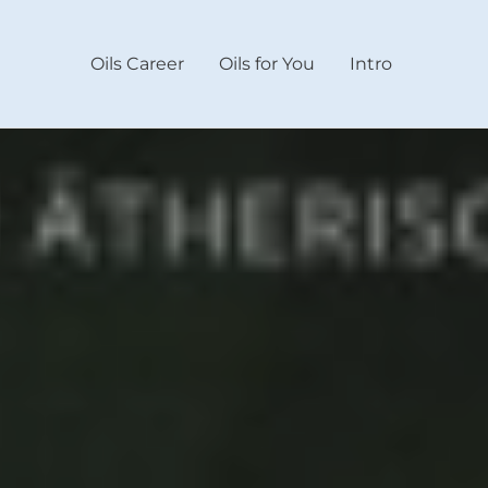
Oils Career
Oils for You
Intro