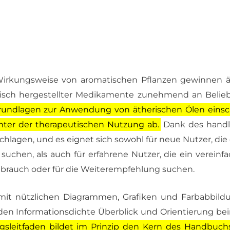
r­kungs­wei­se von aro­ma­ti­schen Pflan­zen ge­win­nen ät
­misch her­ge­stell­ter Me­di­ka­men­te zu­neh­mend an Be­lieb
Grund­la­gen zur An­wen­dung von äthe­ri­schen Ölen ein­sc
in­ter der the­ra­peu­ti­schen Nut­zung ab.
Dank des hand­l
schla­gen, und es eig­net sich so­wohl für neue Nut­zer, die
­chen, als auch für er­fah­re­ne Nut­zer, die ein ver­ein­fa
brauch oder für die Wei­ter­emp­feh­lung su­chen.
e mit nütz­li­chen Dia­gram­men, Gra­fi­ken und Farb­ab­bil­
den In­for­ma­ti­ons­dich­te Über­blick und Ori­en­tie­rung b
s­leit­fa­den bil­det im Prin­zip den Kern des Hand­buc