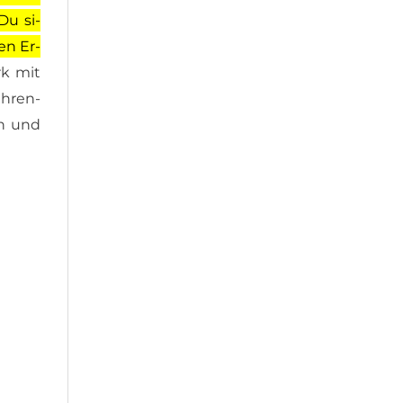
Du si­
hen Er­
rk mit
h­ren­
ven und