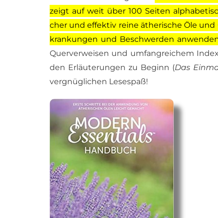
zeigt auf weit über 100 Sei­ten al­pha­be­tis
cher und ef­fek­tiv rei­ne äthe­ri­sche Öle und Ö
kran­kun­gen und Be­schwer­den an­wen­de
Quer­ver­wei­sen und um­fang­rei­chem In­de
den Er­läu­te­run­gen zu Be­ginn (
Das Ein­mal
ver­gnüg­li­chen Le­se­spaß!