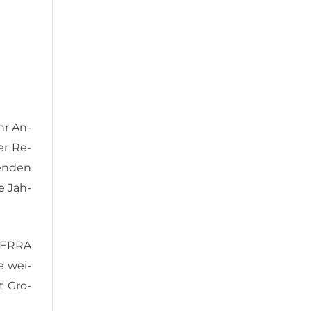
hr An­
er Re­
en­den
ge Jah­
ōTERRA
ie wei­
t Gro­